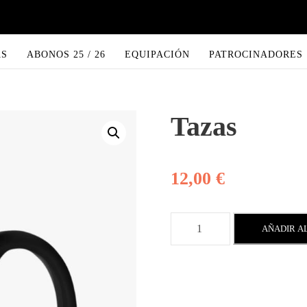
AS
ABONOS 25 / 26
EQUIPACIÓN
PATROCINADORES
Tazas
12,00
€
T
AÑADIR A
a
z
a
s
c