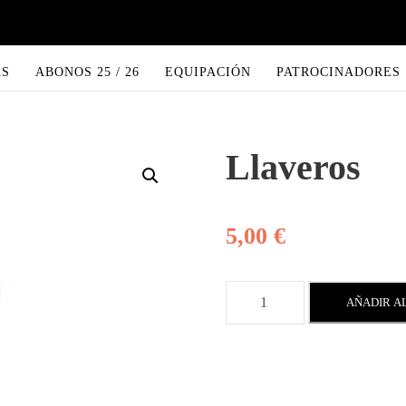
AS
ABONOS 25 / 26
EQUIPACIÓN
PATROCINADORES
Llaveros
5,00
€
L
AÑADIR A
l
a
v
e
r