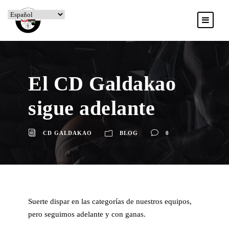
El CD Galdakao
sigue adelante
CD GALDAKAO
BLOG
0
Suerte dispar en las categorías de nuestros equipos,
pero seguimos adelante y con ganas.