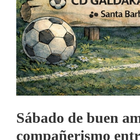
Sábado de
buen am
compañerismo entr