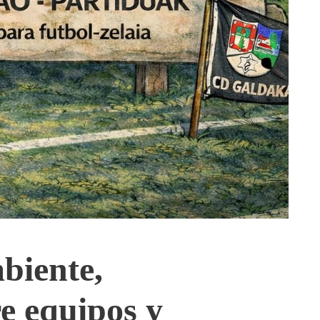
biente
,
e equipos y